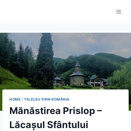
Skip
to
content
HOME
|
TELELEU PRIN ROMÂNIA
Mănăstirea Prislop –
Lăcașul Sfântului