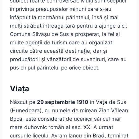
subiect foarte controversat. Mulți sunt sceptici
în privința presupuselor minuni care s-au
înfăptuit la mormântul părintelui, însă și mai
mulți străbat întreaga țară pentru a ajunge aici.
Comuna Silvașu de Sus a prosperat, la fel și
multe agenții de turism care au organizat
circuite către această destinație, dar și
producătorii și vânzătorii de suveniruri, care au
pus chipul părintelui pe orice obiect.
Viața
Născut pe
29 septembrie 1910
în Vața de Sus
(Hunedoara), cu numele de mirean Zian Vălean
Boca, este considerat de ucenicii săi cel mai
mare duhovnic român al sec. XX. A urmat
cursurile liceului Avram Iancu din Brad, terminat