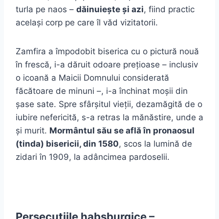
turla pe naos –
dăinuiește și azi
, fiind practic
același corp pe care îl văd vizitatorii.
Zamfira a împodobit biserica cu o pictură nouă
în frescă, i-a dăruit odoare prețioase – inclusiv
o icoană a Maicii Domnului considerată
făcătoare de minuni –, i-a închinat moșii din
șase sate. Spre sfârșitul vieții, dezamăgită de o
iubire nefericită, s-a retras la mănăstire, unde a
și murit.
Mormântul său se află în pronaosul
(tinda) bisericii, din 1580
, scos la lumină de
zidari în 1909, la adâncimea pardoselii.
Persecuțiile habsburgice –