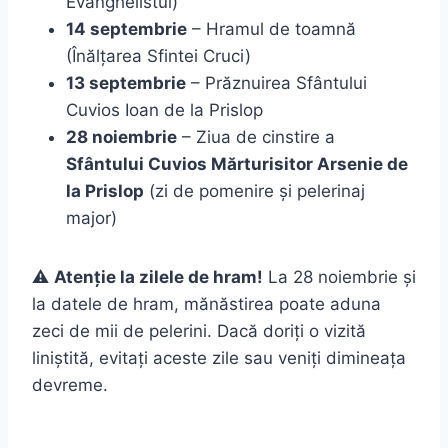
Evanghelistul)
14 septembrie
– Hramul de toamnă
(Înălțarea Sfintei Cruci)
13 septembrie
– Prăznuirea Sfântului
Cuvios Ioan de la Prislop
28 noiembrie
– Ziua de cinstire a
Sfântului Cuvios Mărturisitor Arsenie de
la Prislop
(zi de pomenire și pelerinaj
major)
⚠️
Atenție la zilele de hram!
La 28 noiembrie și
la datele de hram, mănăstirea poate aduna
zeci de mii de pelerini. Dacă doriți o vizită
liniștită, evitați aceste zile sau veniți dimineața
devreme.