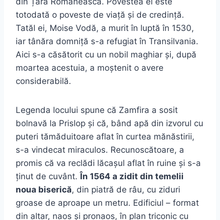
din Țara Românească. Povestea ei este
totodată o poveste de viață și de credință.
Tatăl ei, Moise Vodă, a murit în luptă în 1530,
iar tânăra domniță s-a refugiat în Transilvania.
Aici s-a căsătorit cu un nobil maghiar și, după
moartea acestuia, a moștenit o avere
considerabilă.
Legenda locului spune că Zamfira a sosit
bolnavă la Prislop și că, bând apă din izvorul cu
puteri tămăduitoare aflat în curtea mănăstirii,
s-a vindecat miraculos. Recunoscătoare, a
promis că va reclădi lăcașul aflat în ruine și s-a
ținut de cuvânt.
În 1564 a zidit din temelii
noua biserică
, din piatră de râu, cu ziduri
groase de aproape un metru. Edificiul – format
din altar, naos și pronaos, în plan triconic cu