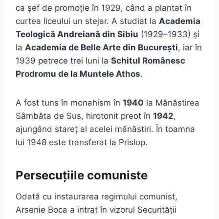
ca șef de promoție în 1929, când a plantat în
curtea liceului un stejar. A studiat la
Academia
Teologică Andreiană din Sibiu
(1929–1933) și
la
Academia de Belle Arte din București
, iar în
1939 petrece trei luni la
Schitul Românesc
Prodromu de la Muntele Athos
.
A fost tuns în monahism în
1940
la Mănăstirea
Sâmbăta de Sus, hirotonit preot în
1942
,
ajungând stareț al acelei mănăstiri. În toamna
lui 1948 este transferat la Prislop.
Persecuțiile comuniste
Odată cu instaurarea regimului comunist,
Arsenie Boca a intrat în vizorul Securității