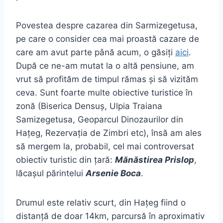
Povestea despre cazarea din Sarmizegetusa,
pe care o consider cea mai proastă cazare de
care am avut parte până acum, o găsiți
aici
.
După ce ne-am mutat la o altă pensiune, am
vrut să profităm de timpul rămas și să vizităm
ceva. Sunt foarte multe obiective turistice în
zonă (Biserica Densuș, Ulpia Traiana
Samizegetusa, Geoparcul Dinozaurilor din
Hațeg, Rezervația de Zimbri etc), însă am ales
să mergem la, probabil, cel mai controversat
obiectiv turistic din țară:
Mănăstirea Prislop
,
lăcașul părintelui
Arsenie Boca
.
Drumul este relativ scurt, din Hațeg fiind o
distanță de doar 14km, parcursă în aproximativ