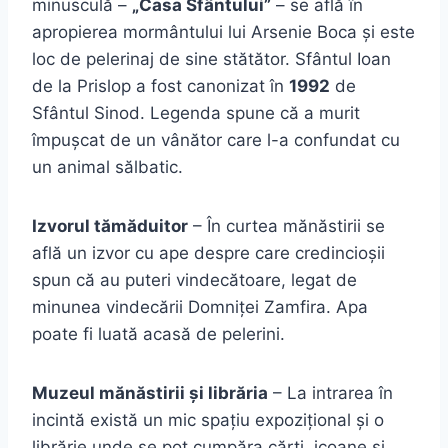
minusculă –
„Casa Sfântului”
– se află în
apropierea mormântului lui Arsenie Boca și este
loc de pelerinaj de sine stătător. Sfântul Ioan
de la Prislop a fost canonizat în
1992
de
Sfântul Sinod. Legenda spune că a murit
împușcat de un vânător care l-a confundat cu
un animal sălbatic.
Izvorul tămăduitor
– În curtea mănăstirii se
află un izvor cu ape despre care credincioșii
spun că au puteri vindecătoare, legat de
minunea vindecării Domniței Zamfira. Apa
poate fi luată acasă de pelerini.
Muzeul mănăstirii și librăria
– La intrarea în
incintă există un mic spațiu expozițional și o
librărie unde se pot cumpăra cărți, icoane și