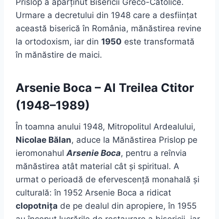
Prislop a aparținut Bisericii Greco-Catolice.
Urmare a decretului din 1948 care a desființat
această biserică în România, mănăstirea revine
la ortodoxism, iar din
1950
este transformată
în mănăstire de maici.
Arsenie Boca – Al Treilea Ctitor
(1948–1989)
În toamna anului 1948, Mitropolitul Ardealului,
Nicolae Bălan
, aduce la Mănăstirea Prislop pe
ieromonahul
Arsenie Boca
, pentru a reînvia
mănăstirea atât material cât și spiritual. A
urmat o perioadă de efervescență monahală și
culturală: în 1952 Arsenie Boca a ridicat
clopotnița
de pe dealul din apropiere, în 1955