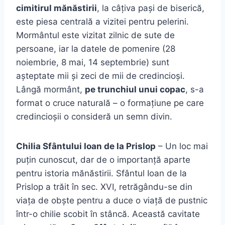
cimitirul mănăstirii
, la câțiva pași de biserică,
este piesa centrală a vizitei pentru pelerini.
Mormântul este vizitat zilnic de sute de
persoane, iar la datele de pomenire (28
noiembrie, 8 mai, 14 septembrie) sunt
așteptate mii și zeci de mii de credincioși.
Lângă mormânt,
pe trunchiul unui copac
, s-a
format o cruce naturală – o formațiune pe care
credincioșii o consideră un semn divin.
Chilia Sfântului Ioan de la Prislop
– Un loc mai
puțin cunoscut, dar de o importanță aparte
pentru istoria mănăstirii. Sfântul Ioan de la
Prislop a trăit în sec. XVI, retrăgându-se din
viața de obște pentru a duce o viață de pustnic
într-o chilie scobit în stâncă. Această cavitate