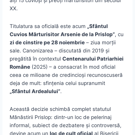
alți 15 cuvioși și preoți mărturisitori din secolul
XX.
Titulatura sa oficială este acum
„Sfântul
Cuvios Mărturisitor Arsenie de la Prislop”
, cu
zi de cinstire pe 28 noiembrie
– ziua morții
sale. Canonizarea – discutată din 2019 și
pregătită în contextul
Centenarului Patriarhiei
Române
(2025) – a consacrat în mod oficial
ceea ce milioane de credincioși recunoscuseră
deja de mult: sfințenia celui supranumit
„Sfântul Ardealului”
.
Această decizie schimbă complet statutul
Mănăstirii Prislop: dintr-un loc de pelerinaj
informal, subiect de dezbatere și controversă,
devine acum un
loc de cult oficial
al Bisericii