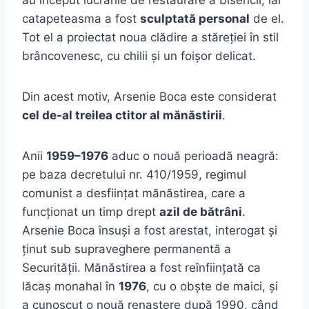
au început lucrările de restaurare a bisericii, iar
catapeteasma a fost
sculptată personal
de el.
Tot el a proiectat noua clădire a stăreției în stil
brâncovenesc, cu chilii și un foișor delicat.
Din acest motiv, Arsenie Boca este considerat
cel de-al treilea ctitor al mănăstirii
.
Anii
1959–1976
aduc o nouă perioadă neagră:
pe baza decretului nr. 410/1959, regimul
comunist a desființat mănăstirea, care a
funcționat un timp drept
azil de bătrâni
.
Arsenie Boca însuși a fost arestat, interogat și
ținut sub supraveghere permanentă a
Securității. Mănăstirea a fost reînființată ca
lăcaș monahal în
1976
, cu o obște de maici, și
a cunoscut o nouă renaștere după 1990, când