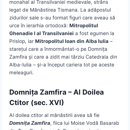
monahal al Transilvaniei medievale, strâns
legat de Mănăstirea Tismana. La adăpostul
zidurilor sale s-au format figuri care aveau să
urce în ierarhia ortodoxă:
Mitropolitul
Ghenadie I al Transilvaniei
a fost egumen la
Prislop, iar
Mitropolitul Ioan din Alba Iulia
–
starețul care a înmormântat-o pe Domnița
Zamfira și care a zidit mai târziu Catedrala din
Alba-Iulia – și-a început cariera tot pe aceste
meleaguri.
Domnița Zamfira – Al Doilea
Ctitor (sec. XVI)
Al doilea ctitor al mănăstirii avea să fie
Domnița Zamfira
, fiica lui Moise Vodă Basarab