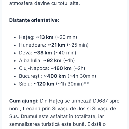
atmosfera devine cu totul alta.
Distanțe orientative:
Hațeg:
~13 km
(~20 min)
Hunedoara:
~21 km
(~25 min)
Deva:
~38 km
(~40 min)
Alba Iulia:
~92 km
(~1h)
Cluj-Napoca:
~160 km
(~2h)
București:
~400 km
(~4h 30min)
Sibiu:
~120 km
(~1h 30min)**
Cum ajungi:
Din Hațeg se urmează DJ687 spre
nord, trecând prin Silvașu de Jos și Silvașu de
Sus. Drumul este asfaltat în totalitate, iar
semnalizarea turistică este bună. Există o