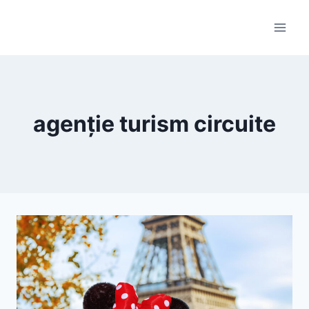
Skip
to
content
agenție turism circuite