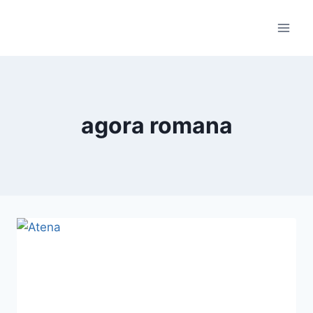
Skip
to
content
agora romana