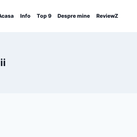
Acasa
Info
Top 9
Despre mine
ReviewZ
ii