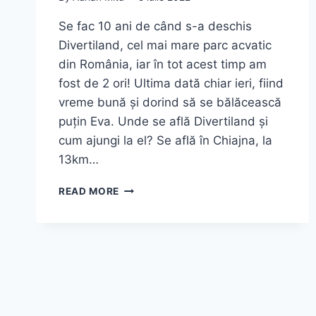
Se fac 10 ani de când s-a deschis
Divertiland, cel mai mare parc acvatic
din România, iar în tot acest timp am
fost de 2 ori! Ultima dată chiar ieri, fiind
vreme bună și dorind să se bălăcească
puțin Eva. Unde se află Divertiland și
cum ajungi la el? Se află în Chiajna, la
13km…
DIVERTILAND
READ MORE
WATER
PARK:
GHID
COMPLET
2026
|
PREȚURI,
TOBOGANE,