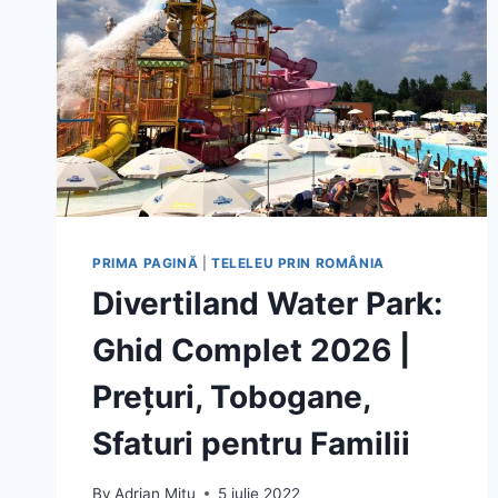
PRIMA PAGINĂ
|
TELELEU PRIN ROMÂNIA
Divertiland Water Park:
Ghid Complet 2026 |
Prețuri, Tobogane,
Sfaturi pentru Familii
By
Adrian Mitu
5 iulie 2022