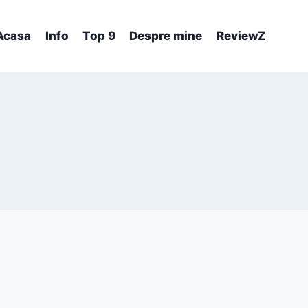
Acasa
Info
Top 9
Despre mine
ReviewZ