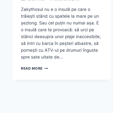
Zakythosul nu e o insulă pe care o
trăiești stând cu spatele la mare pe un
șezlong. Sau cel puțin nu numai așa. E
o insulă care te provoacă: să urci pe
stânci deasupra unor plaje inaccesibile,
să intri cu barca în peșteri albastre, să
pornești cu ATV-ul pe drumuri înguste
spre sate uitate de…
CE
READ MORE
SĂ
FACI
ÎN
ZAKYNTHOS
–
OBIECTIVE
TURISTICE,
PLAJE