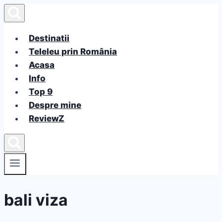
Skip
to
content
Destinatii
Teleleu prin România
Acasa
Info
Top 9
Despre mine
ReviewZ
bali viza