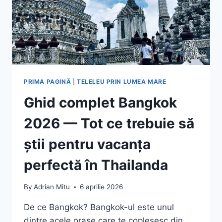
PRIMA PAGINĂ
|
TELELEU PRIN LUMEA MARE
Ghid complet Bangkok
2026 — Tot ce trebuie să
știi pentru vacanța
perfectă în Thailanda
By
Adrian Mitu
6 aprilie 2026
De ce Bangkok? Bangkok-ul este unul
dintre acele orașe care te copleșesc din