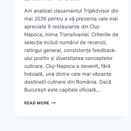
Am analizat clasamentul TripAdvisor din
mai 2026 pentru a vă prezenta cele mai
apreciate 9 restaurante din Cluj-
Napoca, inima Transilvaniei. Criteriile de
selecție includ numărul de recenzii,
ratingul general, consistența feedback-
ului pozitiv și diversitatea conceptelor
culinare. Cluj-Napoca a devenit, fără
îndoială, una dintre cele mai vibrante
destinații culinare din România. Dacă
București este capitala oficială,…
TOP
READ MORE
9
RESTAURANTE
DIN
CLUJ-