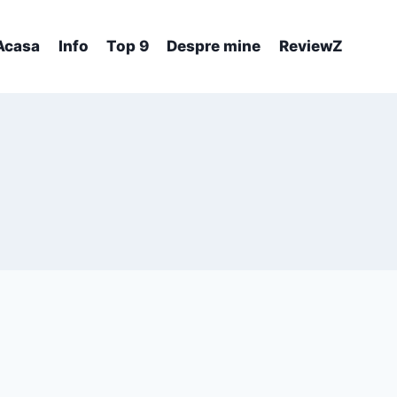
Acasa
Info
Top 9
Despre mine
ReviewZ