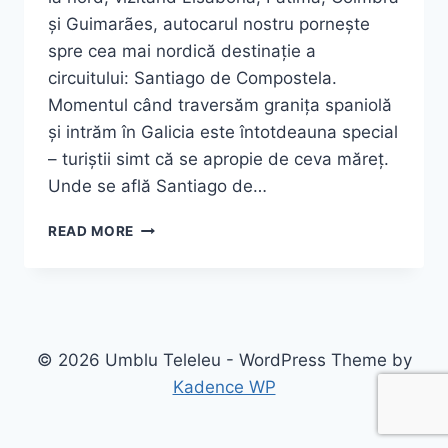
și Guimarães, autocarul nostru pornește
spre cea mai nordică destinație a
circuitului: Santiago de Compostela.
Momentul când traversăm granița spaniolă
și intrăm în Galicia este întotdeauna special
– turiștii simt că se apropie de ceva măreț.
Unde se află Santiago de…
SANTIAGO
READ MORE
DE
COMPOSTELA:
LA
CAPĂTUL
DRUMULUI
STELELOR
© 2026 Umblu Teleleu - WordPress Theme by
–
Kadence WP
GHID
COMPLET
2026