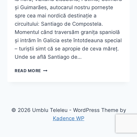
și Guimarães, autocarul nostru pornește
spre cea mai nordică destinație a
circuitului: Santiago de Compostela.
Momentul când traversăm granița spaniolă
și intrăm în Galicia este întotdeauna special
– turiștii simt că se apropie de ceva măreț.
Unde se află Santiago de…
SANTIAGO
READ MORE
DE
COMPOSTELA:
LA
CAPĂTUL
DRUMULUI
STELELOR
© 2026 Umblu Teleleu - WordPress Theme by
–
Kadence WP
GHID
COMPLET
2026