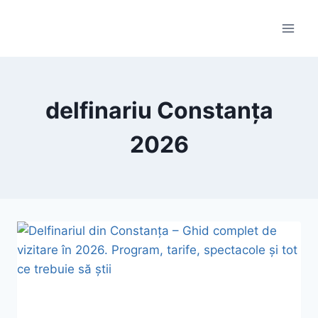
Skip
to
content
delfinariu Constanța
2026