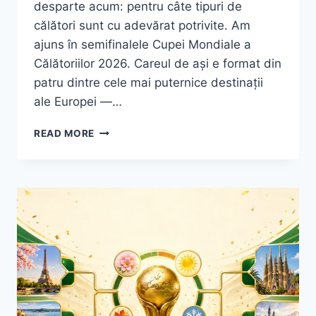
desparte acum: pentru câte tipuri de
călători sunt cu adevărat potrivite. Am
ajuns în semifinalele Cupei Mondiale a
Călătoriilor 2026. Careul de ași e format din
patru dintre cele mai puternice destinații
ale Europei —…
CUPA
READ MORE
MONDIALĂ
A
CĂLĂTORIILOR
2026:
SEMIFINALELE