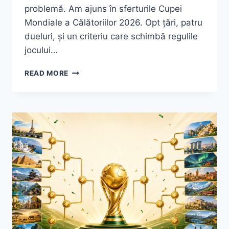
problemă. Am ajuns în sferturile Cupei
Mondiale a Călătoriilor 2026. Opt țări, patru
dueluri, și un criteriu care schimbă regulile
jocului…
CUPA
READ MORE
MONDIALĂ
A
CĂLĂTORIILOR
2026:
SFERTURILE
DE
FINALĂ