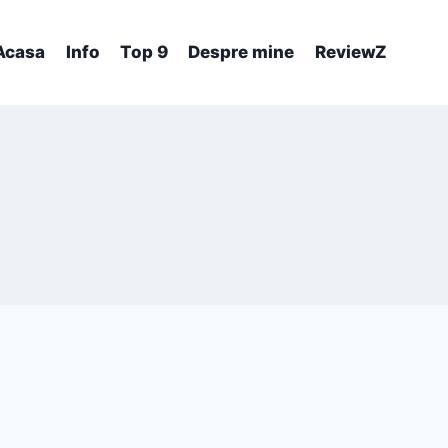
Acasa
Info
Top 9
Despre mine
ReviewZ