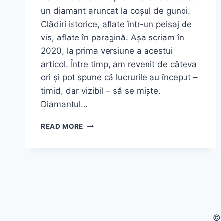
un diamant aruncat la coșul de gunoi.
Clădiri istorice, aflate într-un peisaj de
vis, aflate în paragină. Așa scriam în
2020, la prima versiune a acestui
articol. Între timp, am revenit de câteva
ori și pot spune că lucrurile au început –
timid, dar vizibil – să se miște.
Diamantul…
BĂILE
READ MORE
HERCULANE
–
DIAMANTUL
ARUNCAT
LA
COȘUL
DE
GUNOI!
©