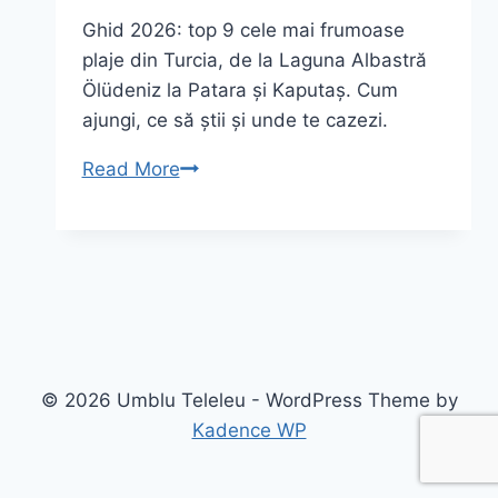
Ghid 2026: top 9 cele mai frumoase
plaje din Turcia, de la Laguna Albastră
Ölüdeniz la Patara și Kaputaș. Cum
ajungi, ce să știi și unde te cazezi.
TOP
Read More
9
cele
mai
frumoase
plaje
din
Turcia!
© 2026 Umblu Teleleu - WordPress Theme by
|
Kadence WP
Ghid
2026