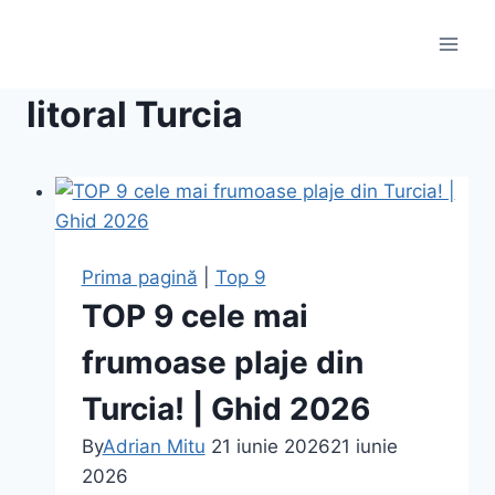
Skip
to
content
litoral Turcia
Prima pagină
|
Top 9
TOP 9 cele mai
frumoase plaje din
Turcia! | Ghid 2026
By
Adrian Mitu
21 iunie 2026
21 iunie
2026