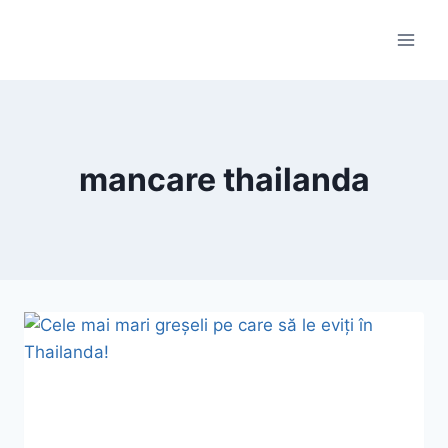
Skip
to
content
mancare thailanda