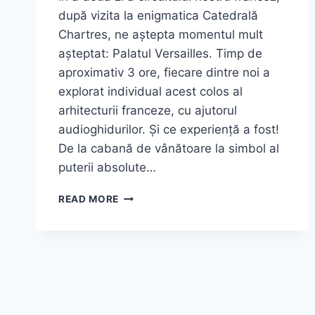
după vizita la enigmatica Catedrală
Chartres, ne aștepta momentul mult
așteptat: Palatul Versailles. Timp de
aproximativ 3 ore, fiecare dintre noi a
explorat individual acest colos al
arhitecturii franceze, cu ajutorul
audioghidurilor. Și ce experiență a fost!
De la cabană de vânătoare la simbol al
puterii absolute…
PALATUL
READ MORE
VERSAILLES
–
3
ORE
ÎN
CEL
MAI
CELEBRU