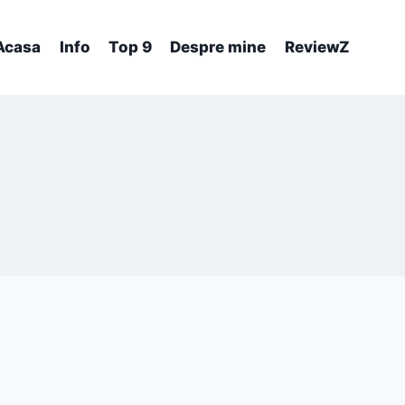
Acasa
Info
Top 9
Despre mine
ReviewZ