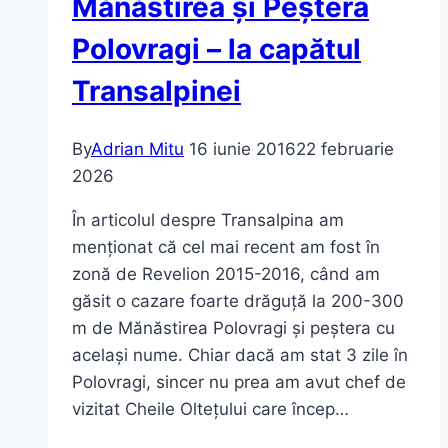
Mănăstirea și Peștera
Mănăstire
din
Polovragi – la capătul
România
Transalpinei
(Ghid
Complet
2026)
By
Adrian Mitu
16 iunie 2016
22 februarie
2026
În articolul despre Transalpina am
menționat că cel mai recent am fost în
zonă de Revelion 2015-2016, când am
găsit o cazare foarte drăguță la 200-300
m de Mănăstirea Polovragi și peștera cu
același nume. Chiar dacă am stat 3 zile în
Polovragi, sincer nu prea am avut chef de
vizitat Cheile Oltețului care încep…