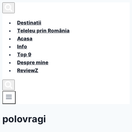
Skip
to
content
Destinatii
Teleleu prin România
Acasa
Info
Top 9
Despre mine
ReviewZ
polovragi