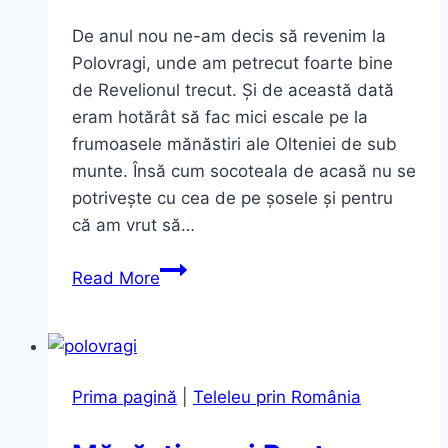
De anul nou ne-am decis să revenim la
Polovragi, unde am petrecut foarte bine
de Revelionul trecut. Și de această dată
eram hotărât să fac mici escale pe la
frumoasele mănăstiri ale Olteniei de sub
munte. Însă cum socoteala de acasă nu se
potrivește cu cea de pe șosele și pentru
că am vrut să…
Mănăstirea
Read More
Hurezi
(Horezu)
–
Cea
Prima pagină
|
Teleleu prin România
Mai
Frumoasă