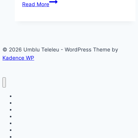
Mănăstirea
Read More
și
Peștera
Polovragi
–
la
© 2026 Umblu Teleleu - WordPress Theme by
capătul
Kadence WP
Transalpinei
Destinatii
Teleleu prin România
Acasa
Info
Top 9
Despre mine
ReviewZ