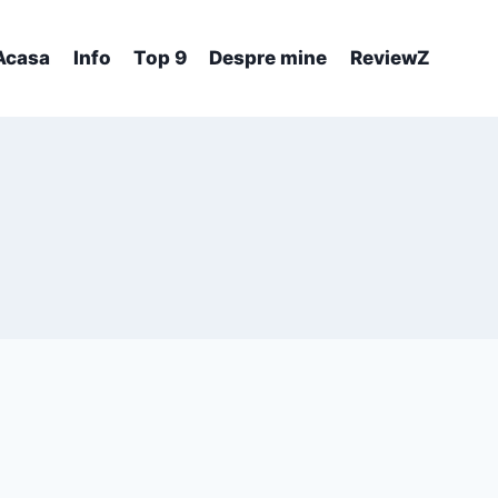
Acasa
Info
Top 9
Despre mine
ReviewZ