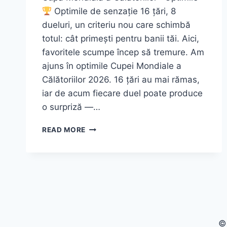
Optimile de senzație 16 țări, 8
dueluri, un criteriu nou care schimbă
totul: cât primești pentru banii tăi. Aici,
favoritele scumpe încep să tremure. Am
ajuns în optimile Cupei Mondiale a
Călătoriilor 2026. 16 țări au mai rămas,
iar de acum fiecare duel poate produce
o surpriză —…
CUPA
READ MORE
MONDIALĂ
A
CĂLĂTORIILOR
2026:
OPTIMILE
DE
SENZAȚIE
©