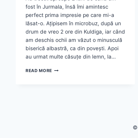
fost în Jurmala, însă îmi amintesc
perfect prima impresie pe care mi-a
lăsat-o. Ațipisem în microbuz, după un
drum de vreo 2 ore din Kuldiga, iar când
am deschis ochii am văzut o minusculă
biserică albastră, ca din povești. Apoi
au urmat multe căsuțe din lemn, la…
JURMALA
READ MORE
–
O
STAȚIUNE
SCOASĂ
DIN
CĂRȚILE
DE
BASME
©