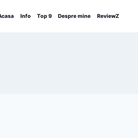
Acasa
Info
Top 9
Despre mine
ReviewZ