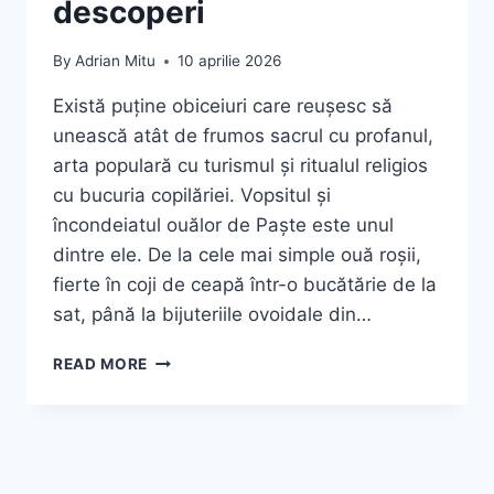
descoperi
By
Adrian Mitu
10 aprilie 2026
Există puține obiceiuri care reușesc să
unească atât de frumos sacrul cu profanul,
arta populară cu turismul și ritualul religios
cu bucuria copilăriei. Vopsitul și
încondeiatul ouălor de Paște este unul
dintre ele. De la cele mai simple ouă roșii,
fierte în coji de ceapă într-o bucătărie de la
sat, până la bijuteriile ovoidale din…
ARTA
READ MORE
VOPSITULUI
ȘI
ÎNCONDEIATULUI
OUĂLOR
DE