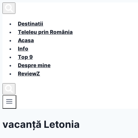
Skip
to
content
Destinatii
Teleleu prin România
Acasa
Info
Top 9
Despre mine
ReviewZ
vacanță Letonia