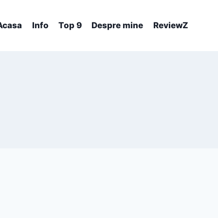
Acasa
Info
Top 9
Despre mine
ReviewZ