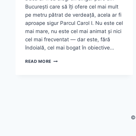
București care să îți ofere cel mai mult
pe metru pătrat de verdeață, acela ar fi
aproape sigur Parcul Carol I. Nu este cel
mai mare, nu este cel mai animat și nici
cel mai frecventat — dar este, fără
îndoială, cel mai bogat în obiective…
CE
READ MORE
POȚI
FACE
ÎN
PARCUL
CAROL
I
DIN
BUCUREȘTI
©
—
GHID
COMPLET