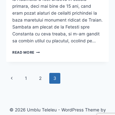
primara, deci mai bine de 15 ani, cand
eram pozat alaturi de ceilalti prichindei la
baza maretului monument ridicat de Traian.
Sambata am plecat de la Fetesti spre
Constanta cu ceva treaba, si m-am gandit
sa combin utilul cu placutul, ocolind pe…
ADAMCLISI
READ MORE
–
AMINTIREA
LĂSATĂ
DE
Page
Previous
1
2
3
ÎMPĂRATUL
TRAIAN,
navigation
Page
LA
DOI
PAȘI
DE
© 2026 Umblu Teleleu - WordPress Theme by
CONSTANȚA