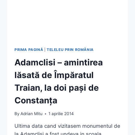
PRIMA PAGINĂ
|
TELELEU PRIN ROMÂNIA
Adamclisi – amintirea
lăsată de Împăratul
Traian, la doi pași de
Constanța
By
Adrian Mitu
1 aprilie 2014
Ultima data cand vizitasem monumentul de
la Adamclisi a fost undeva in scoala