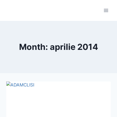
Skip
to
content
Month: aprilie 2014