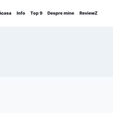
Acasa
Info
Top 9
Despre mine
ReviewZ