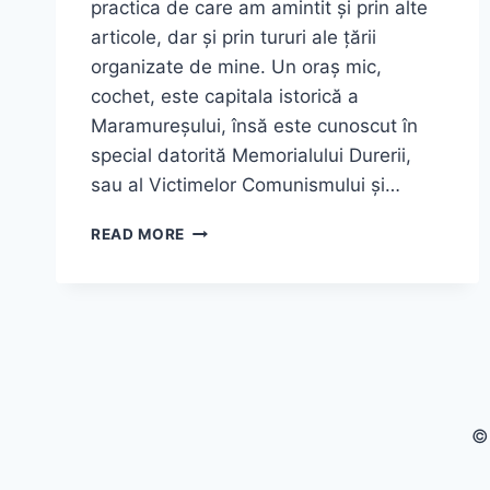
practica de care am amintit și prin alte
articole, dar și prin tururi ale țării
organizate de mine. Un oraș mic,
cochet, este capitala istorică a
Maramureșului, însă este cunoscut în
special datorită Memorialului Durerii,
sau al Victimelor Comunismului și…
MEMORIALUL
READ MORE
DURERII
DIN
SIGHETUL
MARMAȚIEI
©