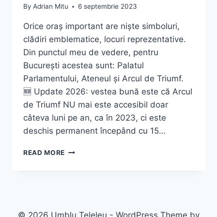
By
Adrian Mitu
6 septembrie 2023
Orice oraș important are niște simboluri,
clădiri emblematice, locuri reprezentative.
Din punctul meu de vedere, pentru
București acestea sunt: Palatul
Parlamentului, Ateneul și Arcul de Triumf.
🆕 Update 2026: vestea bună este că Arcul
de Triumf NU mai este accesibil doar
câteva luni pe an, ca în 2023, ci este
deschis permanent începând cu 15…
ARCUL
READ MORE
DE
TRIUMF
BUCUREȘTI
–
GHID
COMPLET
© 2026 Umblu Teleleu - WordPress Theme by