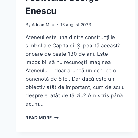
Enescu
By
Adrian Mitu
16 august 2023
Ateneul este una dintre construcțiile
simbol ale Capitalei. Și poartă această
onoare de peste 130 de ani. Este
imposibil să nu recunoști imaginea
Ateneului – doar aruncă un ochi pe o
bancnotă de 5 lei. Dar dacă este un
obiectiv atât de important, cum de scriu
despre el atât de târziu? Am scris până
acum…
ATENEUL
READ MORE
ROMÂN
–
GHID