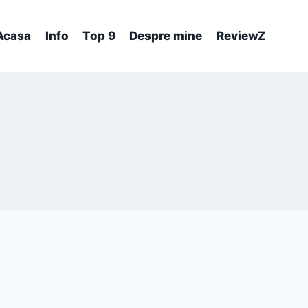
Acasa
Info
Top 9
Despre mine
ReviewZ