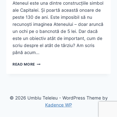
Ateneul este una dintre construcțiile simbol
ale Capitalei. Și poartă această onoare de
peste 130 de ani. Este imposibil să nu
recunoști imaginea Ateneului – doar aruncă
un ochi pe o bancnotă de 5 lei. Dar dacă
este un obiectiv atât de important, cum de
scriu despre el atât de târziu? Am scris
până acum…
ATENEUL
READ MORE
ROMÂN
–
GHID
COMPLET
DE
VIZITARE
© 2026 Umblu Teleleu - WordPress Theme by
2026:
Kadence WP
PROGRAM,
TARIFE,