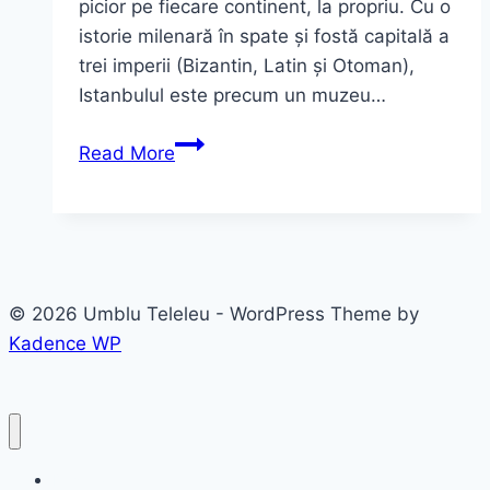
picior pe fiecare continent, la propriu. Cu o
istorie milenară în spate și fostă capitală a
trei imperii (Bizantin, Latin și Otoman),
Istanbulul este precum un muzeu…
TOP
Read More
9
obiective
turistice
care
TREBUIE
© 2026 Umblu Teleleu - WordPress Theme by
vizitate
Kadence WP
în
Istanbul!
Destinatii