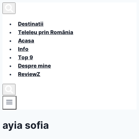
Skip
to
content
Destinatii
Teleleu prin România
Acasa
Info
Top 9
Despre mine
ReviewZ
ayia sofia