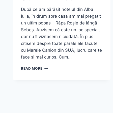
După ce am părăsit hotelul din Alba
Iulia, în drum spre casă am mai pregătit
un ultim popas – Râpa Roșie de lângă
Sebeș. Auzisem că este un loc special,
dar nu îl vizitasem niciodată. În plus
citisem despre toate paralelele făcute
cu Marele Canion din SUA, lucru care te
face și mai curios. Cum…
RÂPA
READ MORE
ROȘIE
DE
LÂNGĂ
SEBEȘ
–
CEL
MAI
SPECTACULOS