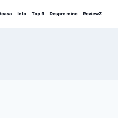
Acasa
Info
Top 9
Despre mine
ReviewZ