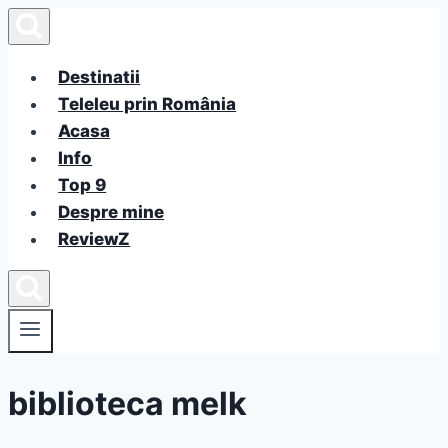
Skip
to
content
Destinatii
Teleleu prin România
Acasa
Info
Top 9
Despre mine
ReviewZ
biblioteca melk