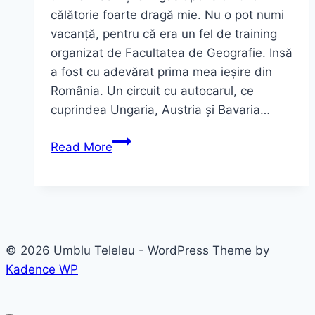
călătorie foarte dragă mie. Nu o pot numi
vacanță, pentru că era un fel de training
organizat de Facultatea de Geografie. Insă
a fost cu adevărat prima mea ieșire din
România. Un circuit cu autocarul, ce
cuprindea Ungaria, Austria și Bavaria…
Abația
Read More
Melk
–
Exemplu
minunat
al
© 2026 Umblu Teleleu - WordPress Theme by
stilului
Kadence WP
baroc,
ce
merită