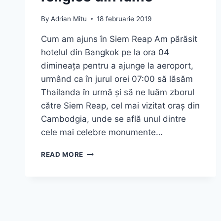
By
Adrian Mitu
18 februarie 2019
Cum am ajuns în Siem Reap Am părăsit
hotelul din Bangkok pe la ora 04
dimineața pentru a ajunge la aeroport,
urmând ca în jurul orei 07:00 să lăsăm
Thailanda în urmă și să ne luăm zborul
către Siem Reap, cel mai vizitat oraș din
Cambodgia, unde se află unul dintre
cele mai celebre monumente…
SIEM
READ MORE
REAP
ȘI
ANGKOR
WAT
2026
—