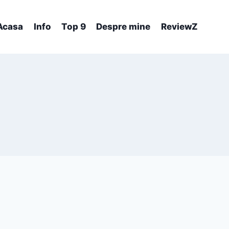
Acasa
Info
Top 9
Despre mine
ReviewZ