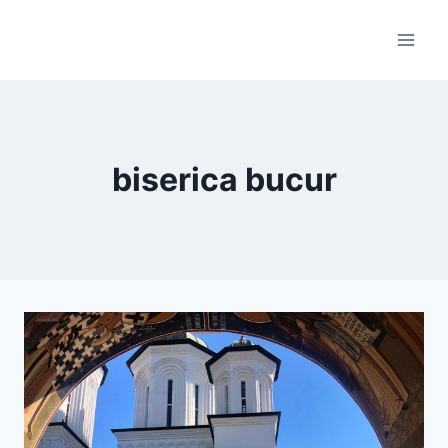
Skip
to
content
biserica bucur