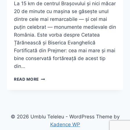
La 15 km de centrul Brașovului și nici măcar
20 de minute cu mașina se găsește unul
dintre cele mai remarcabile — și cel mai
puțin celebrat — monumente medievale din
România. Este vorba despre Cetatea
Țărănească și Biserica Evanghelică
Fortificată din Prejmer: cea mai mare și mai
bine conservată fortăreață de acest tip
din…
CETATEA
READ MORE
PREJMER
–
CEA
MAI
BINE
PĂSTRATĂ
© 2026 Umblu Teleleu - WordPress Theme by
FORTĂREAȚĂ
Kadence WP
MEDIEVALĂ