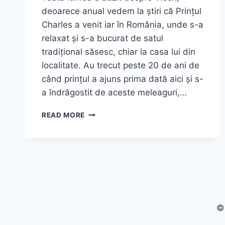
deoarece anual vedem la știri că Prințul
Charles a venit iar în România, unde s-a
relaxat și s-a bucurat de satul
tradițional săsesc, chiar la casa lui din
localitate. Au trecut peste 20 de ani de
când prințul a ajuns prima dată aici și s-
a îndrăgostit de aceste meleaguri,…
VISCRI
READ MORE
–
CASA
REGELUI
CHARLES
DIN
CENTRUL
ROMÂNIEI!
©