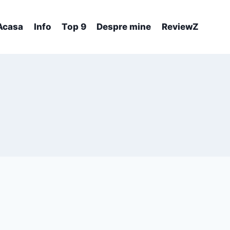
Acasa
Info
Top 9
Despre mine
ReviewZ