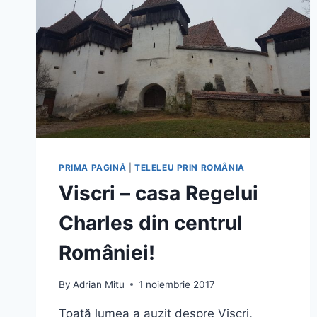
PRIMA PAGINĂ
|
TELELEU PRIN ROMÂNIA
Viscri – casa Regelui
Charles din centrul
României!
By
Adrian Mitu
1 noiembrie 2017
Toată lumea a auzit despre Viscri,