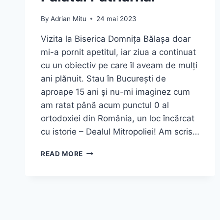
By
Adrian Mitu
24 mai 2023
Vizita la Biserica Domnița Bălașa doar
mi-a pornit apetitul, iar ziua a continuat
cu un obiectiv pe care îl aveam de mulți
ani plănuit. Stau în București de
aproape 15 ani și nu-mi imaginez cum
am ratat până acum punctul 0 al
ortodoxiei din România, un loc încărcat
cu istorie – Dealul Mitropoliei! Am scris…
DEALUL
READ MORE
MITROPOLIEI
ȘI
PATRIARHIA
ROMÂNĂ
–
GHID