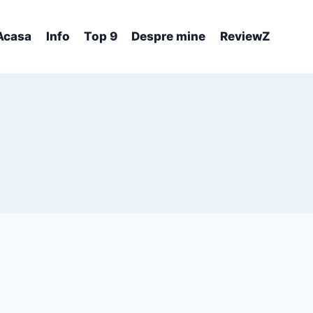
Acasa
Info
Top 9
Despre mine
ReviewZ