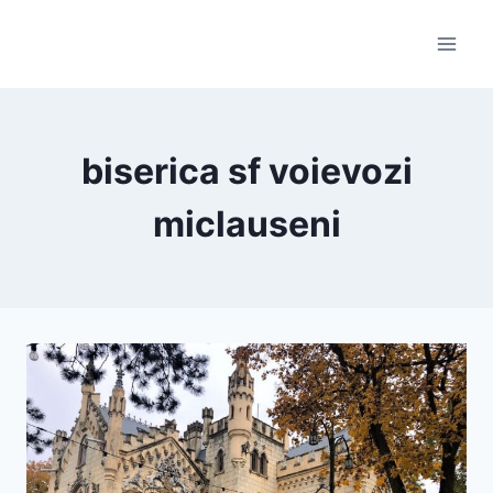
Skip
to
content
biserica sf voievozi
miclauseni