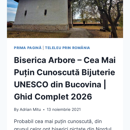
PRIMA PAGINĂ
|
TELELEU PRIN ROMÂNIA
Biserica Arbore – Cea Mai
Puțin Cunoscută Bijuterie
UNESCO din Bucovina |
Ghid Complet 2026
By
Adrian Mitu
13 noiembrie 2021
Probabil cea mai puțin cunoscută, din
grupul celor opt biserici pictate din Nordul