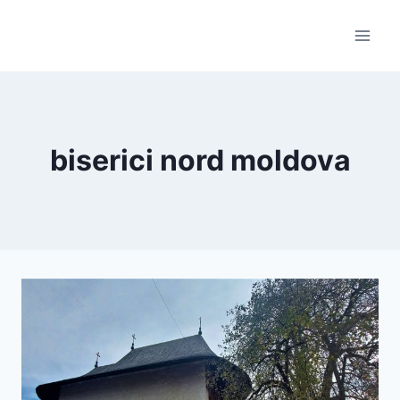
Skip
to
content
biserici nord moldova