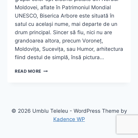
Moldovei, aflate în Patrimoniul Mondial
UNESCO, Biserica Arbore este situată în
satul cu același nume, mai departe de un
drum principal. Sincer să fiu, nici nu are
grandoarea altora, precum Voroneț,
Moldovița, Sucevița, sau Humor, arhitectura
fiind destul de simplă, însă pictura…
BISERICA
READ MORE
ARBORE
–
CEA
MAI
PUȚIN
CUNOSCUTĂ
© 2026 Umblu Teleleu - WordPress Theme by
BIJUTERIE
Kadence WP
UNESCO
DIN
BUCOVINA