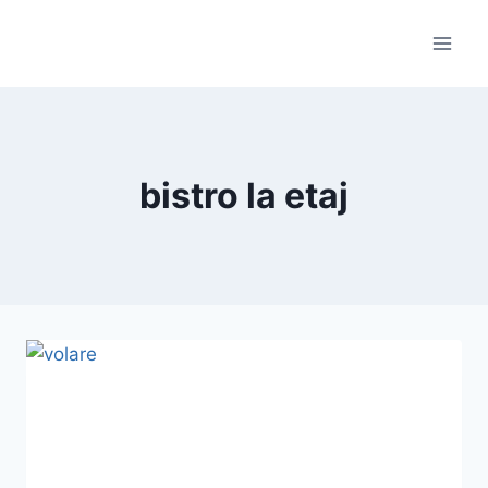
Skip
to
content
bistro la etaj