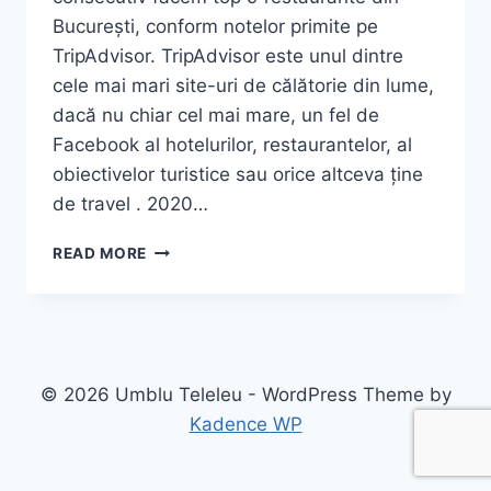
București, conform notelor primite pe
TripAdvisor. TripAdvisor este unul dintre
cele mai mari site-uri de călătorie din lume,
dacă nu chiar cel mai mare, un fel de
Facebook al hotelurilor, restaurantelor, al
obiectivelor turistice sau orice altceva ține
de travel . 2020…
CELE
READ MORE
MAI
BUNE
9
RESTAURANTE
DIN
BUCUREȘTI,
© 2026 Umblu Teleleu - WordPress Theme by
CONFORM
Kadence WP
TRIPADVISOR
(2020)