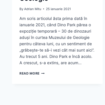
By
Adrian Mitu
25 ianuarie 2021
Am scris articolul ăsta prima dată în
ianuarie 2021, când Dino Park părea o
expoziție temporară – 30 de dinozauri
aduși în curtea Muzeului de Geologie
pentru câteva luni, cu un sentiment de
„grăbește-te să-i vezi cât mai sunt aici”.
Au trecut 5 ani. Dino Park e încă acolo.
A crescut, s-a extins, are acum…
DINO
READ MORE
PARK
BUCUREȘTI
–
GHID
COMPLET
2026