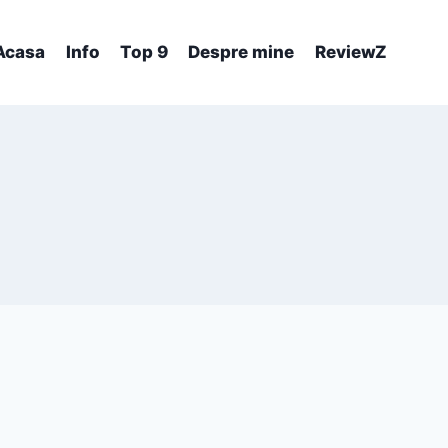
Acasa
Info
Top 9
Despre mine
ReviewZ