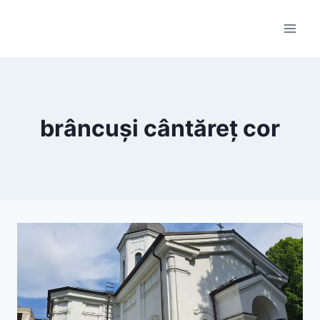
Skip
to
content
brâncuși cântăreț cor