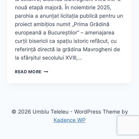
nouă etapă majoră. În noiembrie 2025,
parohia a anunțat licitația publică pentru un
proiect ambițios numit „Prima Grădină
europeană a Bucureștilor” – amenajarea
curții bisericii ca spațiu istoric refăcut, cu
referință directă la grădina Mavrogheni de
la sfârșitul secolului XVIII,…
BISERICA
READ MORE
MAVROGHENI
2026
–
DOMNITORUL
CU
CERBI
© 2026 Umblu Teleleu - WordPress Theme by
DE
Kadence WP
AUR
ȘI
BRÂNCUȘI