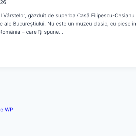
026
telor, găzduit de superba Casă Filipescu-Cesianu de p
rale ale Bucureștiului. Nu este un muzeu clasic, cu piese
 România – care îți spune…
ce WP