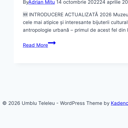
By
Adrian Mitu
14 octombrie 2022
24 aprilie 2
🆕 INTRODUCERE ACTUALIZATĂ 2026 Muzeul Vârs
cele mai atipice și interesante bijuterii cultu
antropologie urbană – primul de acest fel din
Casa
Read More
Filipescu-
Cesianu:
Muzeul
Vârstelor
–
Ghid
Complet
© 2026 Umblu Teleleu - WordPress Theme by
Kaden
2026