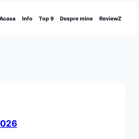
Acasa
Info
Top 9
Despre mine
ReviewZ
2026