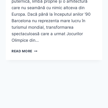
puternică, limbă proprie și o arhitectură
care nu seamănă cu nimic altceva din
Europa. Dacă până la începutul anilor ’90
Barcelona nu reprezenta mare lucru în
turismul mondial, transformarea
spectaculoasă care a urmat Jocurilor
Olimpice din…
TOP
READ MORE
9
OBIECTIVE
TURISTICE
CARE
NU
TREBUIE
RATATE
ÎN
BARCELONA
|
GHID