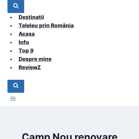
Skip
to
Destinatii
content
Teleleu prin România
Acasa
Info
Top 9
Despre mine
ReviewZ
Camp Nou renovare