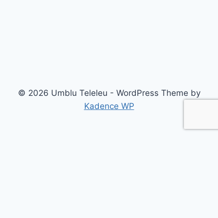
2026
© 2026 Umblu Teleleu - WordPress Theme by
Kadence WP
Destinatii
Teleleu prin România
Acasa
Info
Top 9
Despre mine