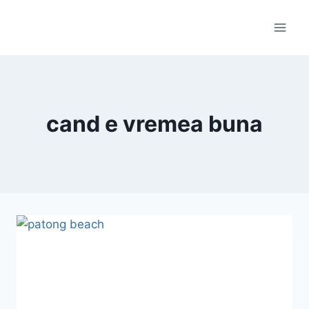
Skip
to
content
cand e vremea buna