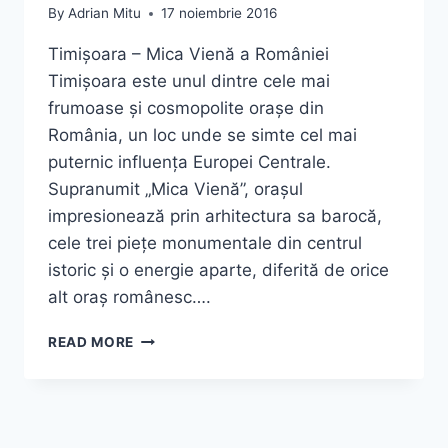
By
Adrian Mitu
17 noiembrie 2016
Timișoara – Mica Vienă a României
Timișoara este unul dintre cele mai
frumoase și cosmopolite orașe din
România, un loc unde se simte cel mai
puternic influența Europei Centrale.
Supranumit „Mica Vienă”, orașul
impresionează prin arhitectura sa barocă,
cele trei piețe monumentale din centrul
istoric și o energie aparte, diferită de orice
alt oraș românesc….
TIMIȘOARA
READ MORE
–
CAPITALA
BANATULUI,
PRIMUL
ORAȘ