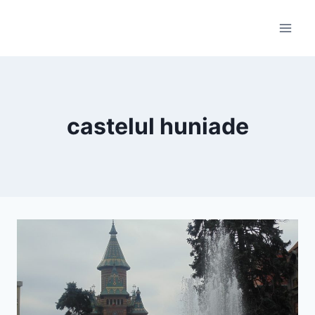
Skip
to
content
castelul huniade