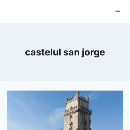
Skip
to
content
castelul san jorge