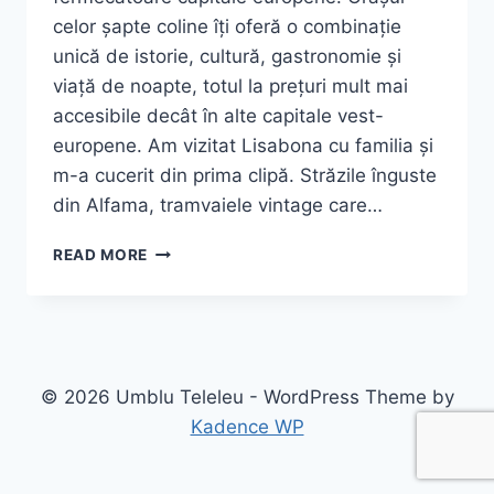
celor șapte coline îți oferă o combinație
unică de istorie, cultură, gastronomie și
viață de noapte, totul la prețuri mult mai
accesibile decât în alte capitale vest-
europene. Am vizitat Lisabona cu familia și
m-a cucerit din prima clipă. Străzile înguste
din Alfama, tramvaiele vintage care…
GHID
READ MORE
COMPLET
LISABONA
2026:
CE
SĂ
VIZITEZI,
© 2026 Umblu Teleleu - WordPress Theme by
CUM
Kadence WP
AJUNGI
ȘI
SFATURI