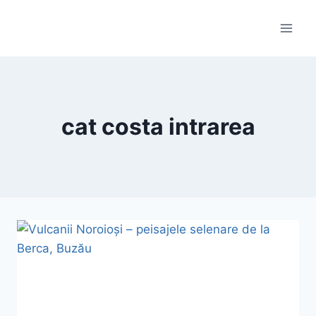
Skip
to
content
cat costa intrarea