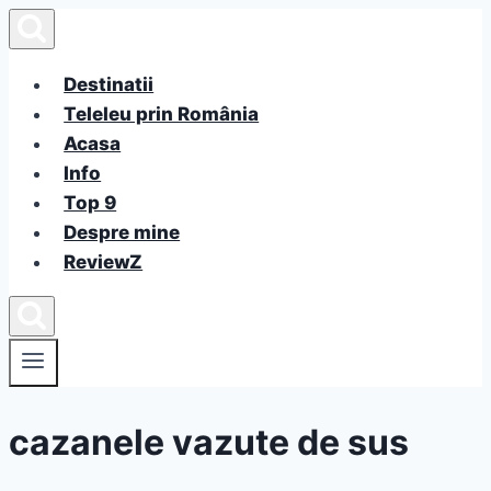
Skip
to
content
Destinatii
Teleleu prin România
Acasa
Info
Top 9
Despre mine
ReviewZ
cazanele vazute de sus