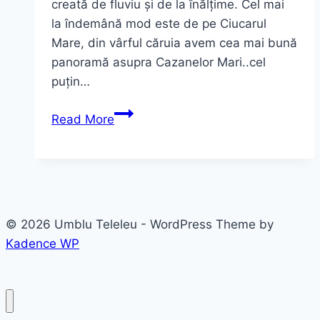
creată de fluviu și de la înălțime. Cel mai
la îndemână mod este de pe Ciucarul
Mare, din vârful căruia avem cea mai bună
panoramă asupra Cazanelor Mari..cel
puțin…
Traseu
Read More
pe
Ciucarul
Mare
–
Punct
© 2026 Umblu Teleleu - WordPress Theme by
de
Kadence WP
belvedere
Cazanele
Dunării!