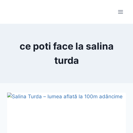
Skip
to
content
ce poti face la salina
turda