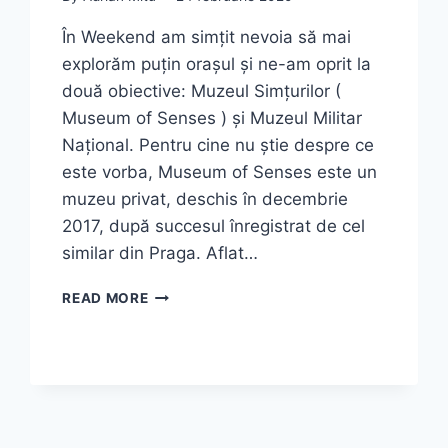
În Weekend am simțit nevoia să mai
explorăm puțin orașul și ne-am oprit la
două obiective: Muzeul Simțurilor (
Museum of Senses ) și Muzeul Militar
Național. Pentru cine nu știe despre ce
este vorba, Museum of Senses este un
muzeu privat, deschis în decembrie
2017, după succesul înregistrat de cel
similar din Praga. Aflat…
AM
READ MORE
STAT
PE
UN
PAT
DE
CUIE
LA