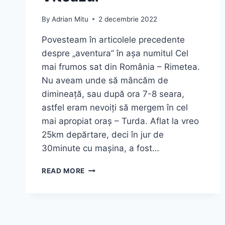
By
Adrian Mitu
2 decembrie 2022
Povesteam în articolele precedente
despre „aventura” în așa numitul Cel
mai frumos sat din România – Rimetea.
Nu aveam unde să mâncăm de
dimineață, sau după ora 7-8 seara,
astfel eram nevoiți să mergem în cel
mai apropiat oraș – Turda. Aflat la vreo
25km depărtare, deci în jur de
30minute cu mașina, a fost…
TURDA
READ MORE
–
GHID
COMPLET
DE
VIZITARE