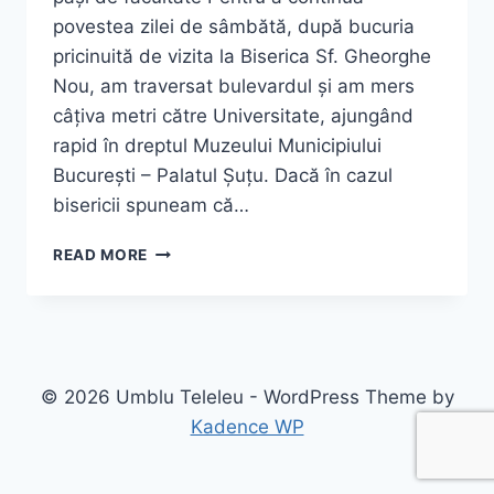
povestea zilei de sâmbătă, după bucuria
pricinuită de vizita la Biserica Sf. Gheorghe
Nou, am traversat bulevardul și am mers
câțiva metri către Universitate, ajungând
rapid în dreptul Muzeului Municipiului
București – Palatul Șuțu. Dacă în cazul
bisericii spuneam că…
PALATUL
READ MORE
ȘUȚU
–
MUZEUL
MUNICIPIULUI
BUCUREȘTI!
POVEȘTI
© 2026 Umblu Teleleu - WordPress Theme by
CU
Kadence WP
ARISTOCRAȚIA
SECOLULUI
XIX