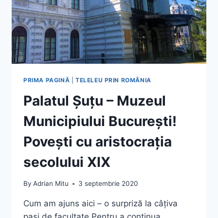
PRIMA PAGINĂ
|
TELELEU PRIN ROMÂNIA
Palatul Șuțu – Muzeul
Municipiului București!
Povești cu aristocrația
secolului XIX
By
Adrian Mitu
3 septembrie 2020
Cum am ajuns aici – o surpriză la câțiva
pași de facultate Pentru a continua